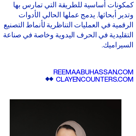
كمكونات أساسية للطريقة التي تمارس بها
وتدير أبحاثها. يدمج عملها الحالي الأدوات
الرقمية في العمليات التناظرية لأنماط التصنيع
التقليدية في الحرف اليدوية وخاصة في صناعة
السيراميك.
REEMAABUHASSAN.COM
CLAYENCOUNTERS.COM