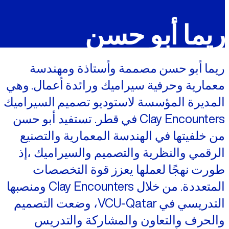
ملفات تعريف الارتباط الإعلانية
الشركاء
ريما أبو حسن
تتيح لنا هذه الملفات عرض إعلانات متوافقة مع اهتماماتك على مواقع
الويب والتطبيقات التابعة لجهات خارجية.، مثل فيسبوك وإنستغرام. وقد
نربط هذه البيانات عبر مختلف الأجهزة التي تستخدمها، كما تساعد في
معالجة البيانات المتعلقة بالإعلانات. ويستخدم هذا لقياس أداء الإعلانات
ريما أبو حسن مصممة وأستاذة ومهندسة
وإتاحة فوترتها.
معمارية وحرفية سيراميك ورائدة أعمال. وهي
المديرة المؤسسة لاستوديو تصميم السيراميك
يمكن أن يؤدي إيقاف تشغيل بعض هذه الملفات إلى توقف الوظائف
Clay Encounters في قطر. تستفيد أبو حسن
ذات الصلة عن العمل بشكل صحيح. يمكنك تغيير تفضيلاتك في أي
وقت
من خلفيتها في الهندسة المعمارية والتصنيع
اعرف المزيد
الرقمي والنظرية والتصميم والسيراميك ،إذ
طورت نهجًا لعملها يعزز قوة التخصصات
موافقة
حفظ الإعدادات
المتعددة. من خلال Clay Encounters ومنصبها
التدريسي في VCU-Qatar، وضعت التصميم
والحرف والتعاون والمشاركة والتدريس